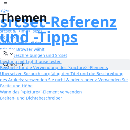
Zum Inhalt springen
Toggle sidebar
<\
?
/>
Themen
srcset-Referenz
und -Tipps
srcset & `<img>` sizes
px ≠ Pixel
Breakpoints & Bilder
Wie der Browser wählt
Dichtebeschreibungen und Srcset
Leistung mit Lighthouse testen
Search
Beispiele für die Verwendung des `<picture>`-Elements
Übersetzen Sie auch sorgfältig den Titel und die Beschreibung
des Artikels; verwenden Sie nicht & oder < oder > Verwenden Sie
Breite und Höhe
Wann das `<picture>`-Element verwenden
Breiten- und Dichtebeschreiber