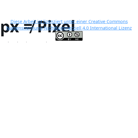
px ≠ Pixel
Diese Arbeit ist lizenziert unter einer Creative Commons
Namensnennung-NichtKommerziell 4.0 International Lizenz
Updated Freitag, 7. Februar 2025
ON THIS PAGE
Gerätepixel ≠ Browser-Px ≠ Bild-Px
Gerätepixel ≠ Browser-Px ≠ Bild-
Px
Dank Apple mapen CSS- und HTML-Pixel (
)
fast immer auf
px
mehrere Geräte-/Druckerpixel
. Der devicePixelRatio auf
meinem Handy ist 3,875;
wie ist deiner?
Der devicePixelRatio meines Desktops ändert sich beim Zoomen