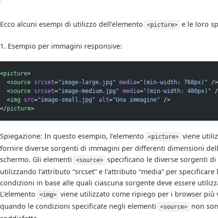
Ecco alcuni esempi di utilizzo dell’elemento
e le loro s
<picture>
1. Esempio per immagini responsive:
<
picture
>
  <
source
srcset
=
"image-large.jpg"
media
=
"(min-width: 768px)"
 />
  <
source
srcset
=
"image-medium.jpg"
media
=
"(min-width: 480px)"
 /
  <
img
src
=
"image-small.jpg"
alt
=
"Una immagine"
 />
</
picture
>
Spiegazione: In questo esempio, l’elemento
viene utili
<picture>
fornire diverse sorgenti di immagini per differenti dimensioni del
schermo. Gli elementi
specificano le diverse sorgenti d
<source>
utilizzando l’attributo “srcset” e l’attributo “media” per specificare 
condizioni in base alle quali ciascuna sorgente deve essere utilizz
L’elemento
viene utilizzato come ripiego per i browser più 
<img>
quando le condizioni specificate negli elementi
non so
<source>