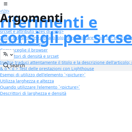
Salta al contenuto
Toggle sidebar
<\
?
/>
Argomenti
riferimenti e
consigli per srcse
srcset e attributo sizes di <img>
Titolo e descrizione dell'articolo; non utilizzare & o < o > px ≠ pixe
Breakpoint e immagini
Come sceglie il browser
Descrittori di densità e srcset
Inoltre traduci attentamente il titolo e la descrizione dell'articolo
Search
& o < o > Test delle prestazioni con Lighthouse
Esempi di utilizzo dell'elemento `<picture>`
Utilizza larghezza e altezza
Quando utilizzare l'elemento `<picture>`
Descrittori di larghezza e densità