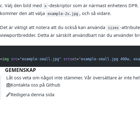
c. Välj den bild med
-deskriptor som är närmast enhetens DPR.
x
kommer den att välja
, och så vidare.
example-2x.jpg
Det är viktigt att notera att du också kan använda
-attribut
sizes
viewportbredder. Detta är särskilt användbart när du använder br
<
img
src
=
"example-small.jpg"
srcset
=
"example-small.jpg 400w, exa
GEMENSKAP
Låt oss veta om något inte stämmer. Vår översättare är inte h
Kontakta oss på Github
Redigera denna sida