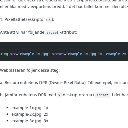
eller lika med viewportens bredd. I det här fallet kommer den att 
1. Pixeltäthetseskriptor (
):
x
Anta att vi har följande
-attribut:
srcset
<
img
src
=
"example-1x.jpg"
srcset
=
"example-1x.jpg 1x, example-2x.
Webbläsaren följer dessa steg:
a. Bestäm enhetens DPR (Device Pixel Ratio). Till exempel, en st
b. Jämför enhetens DPR med
-deskriptorerna i
. I det hä
x
srcset
example-1x.jpg: 1x
example-2x.jpg: 2x
example-3x.jpg: 3x