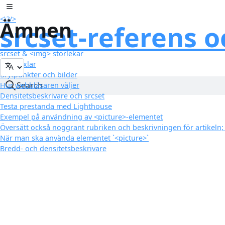
Hoppa till innehåll
Toggle sidebar
<\
?
/>
Ämnen
srcset-referens o
srcset & <img> storlekar
px ≠ pixlar
Brytpunkter och bilder
Search
Hur webbläsaren väljer
Densitetsbeskrivare och srcset
Testa prestanda med Lighthouse
Exempel på användning av <picture>-elementet
Översätt också noggrant rubriken och beskrivningen för artikeln;
När man ska använda elementet `<picture>`
Bredd- och densitetsbeskrivare