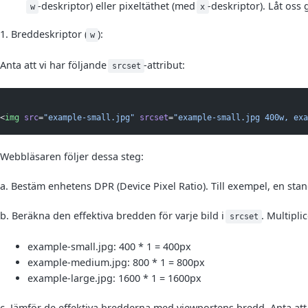
-deskriptor) eller pixeltäthet (med
-deskriptor). Låt oss
w
x
1. Breddeskriptor (
):
w
Anta att vi har följande
-attribut:
srcset
<
img
src
=
"example-small.jpg"
srcset
=
"example-small.jpg 400w, exa
Webbläsaren följer dessa steg:
a. Bestäm enhetens DPR (Device Pixel Ratio). Till exempel, en st
b. Beräkna den effektiva bredden för varje bild i
. Multipl
srcset
example-small.jpg: 400 * 1 = 400px
example-medium.jpg: 800 * 1 = 800px
example-large.jpg: 1600 * 1 = 1600px
c. Jämför de effektiva bredderna med viewportens bredd. Anta at